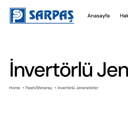
Skip
to
Anasayfa
Ha
content
İnvertörlü Jen
Home
Flash/Shineray
İnvertörlü Jeneratörler