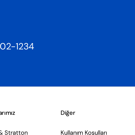
802-1234
arımız
Diğer
& Stratton
Kullanım Koşulları