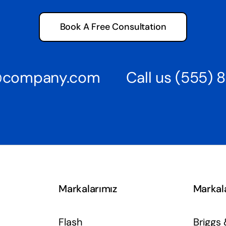
Book A Free Consultation
s@company.com
Call us
(555) 
Markalarımız
Markal
Flash
Briggs 