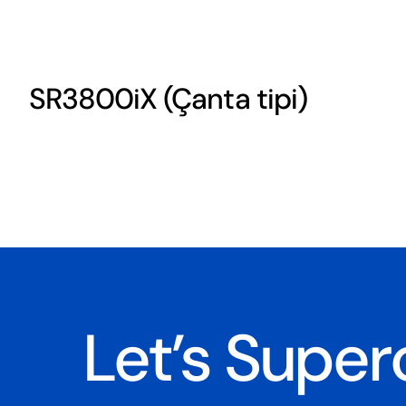
SR3800iX (Çanta tipi)
Let’s Super